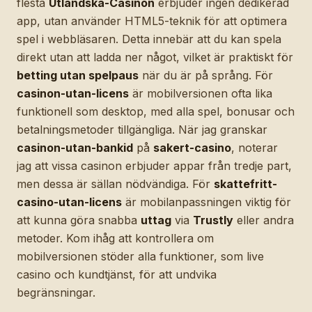
flesta
Utlandska-Casinon
erbjuder ingen dedikerad
app, utan använder HTML5-teknik för att optimera
spel i webbläsaren. Detta innebär att du kan spela
direkt utan att ladda ner något, vilket är praktiskt för
betting utan spelpaus
när du är på språng. För
casinon-utan-licens
är mobilversionen ofta lika
funktionell som desktop, med alla spel, bonusar och
betalningsmetoder tillgängliga. När jag granskar
casinon-utan-bankid
på
sakert-casino
, noterar
jag att vissa casinon erbjuder appar från tredje part,
men dessa är sällan nödvändiga. För
skattefritt-
casino-utan-licens
är mobilanpassningen viktig för
att kunna göra snabba
uttag
via
Trustly
eller andra
metoder. Kom ihåg att kontrollera om
mobilversionen stöder alla funktioner, som live
casino och kundtjänst, för att undvika
begränsningar.