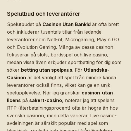
Spelutbud och leverantörer
Spelutbudet på
Casinon Utan Bankid
är ofta brett
och inkluderar tusentals titlar från ledande
leverantörer som NetEnt, Microgaming, Play’n GO
och Evolution Gaming. Många av dessa casinon
fokuserar på slots, bordsspel och live casino,
medan vissa även erbjuder sportbetting för dig som
söker
betting utan spelpaus
. För
Utlandska-
Casinon
är det vanligt att spel från mindre kända
leverantörer också finns, vilket kan ge en unik
spelupplevelse. När jag granskar
casinon-utan-
licens
på
sakert-casino
, noterar jag att spelens
RTP (återbetalningsprocent) ofta är högre än hos
svenska casinon, men detta varierar. Live casino-
avdelningen är särskilt populär med spel som
blackjack, roulette och baccarat från Evolution