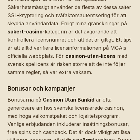
Säkerhetsmässigt använder de flesta av dessa sajter
SSL-kryptering och tvåfaktorsautentisering för att
skydda användardata. Enligt mina granskningar på
sakert-casino
-kategorin är det avgörande att
kontrollera licensnumret och att det är giltigt. Ett tips
är att alltid verifiera licensinformationen på MGA:s
officiella webbplats. För
casinon-utan-licens
med
svensk spellicens är risken större att de inte följer
samma regler, så var extra vaksam.
Bonusar och kampanjer
Bonusarna på
Casinon Utan Bankid
är ofta
generösare än hos svenska licensierade casinon,
med höga välkomstpaket och lojalitetsprogram.
Vanliga erbjudanden inkluderar insättningsbonusar,
free spins och cashback. Det är dock viktigt att läsa