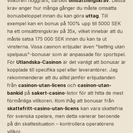
villkoren noggrant, särskilt
omsättningskrav
. Dessa
krav anger hur många gånger du måste omsätta
bonusbeloppet innan du kan göra
uttag
. Till
exempel kan en bonus på 100% upp till 5000 SEK
ha ett omsättningskrav på 35x, vilket innebär att du
måste satsa 175 000 SEK innan du kan ta ut
vinsterna. Vissa casinon erbjuder även "betting utan
spelpaus"-bonusar som är anpassade för sportspel.
För
Utlandska-Casinon
är det vanligt att bonusar är
kopplade till specifika spel eller leverantörer. Jag
rekommenderar att du alltid jämför erbjudanden
från
casinon-utan-licens
och
casinon-utan-
bankid
på
sakert-casino
-listor för att hitta de mest
förmånliga villkoren. Kom ihåg att bonusar från
skattefritt-casino-utan-licens
kan vara skattefria
för svenska spelare, men detta varierar beroende
på din skattesituation – kontrollera operatörens
villkor.