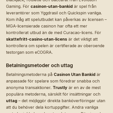
Gaming. För
casinon-utan-bankid
är spel från
leverantörer som Yggdrasil och Quickspin vanliga.
Kom ihåg att spelutbudet kan påverkas av licensen –
MGA-licensierade casinon har ofta ett mer
kontrollerat utbud än de med Curacao-licens. För
skattefritt-casino-utan-licens
är det viktigt att
kontrollera om spelen är certifierade av oberoende
testorgan som eCOGRA.
Betalningsmetoder och uttag
Betalningsmetoderna på
Casinon Utan Bankid
är
anpassade för spelare som föredrar snabba och
anonyma transaktioner.
Trustly
är en av de mest
populära metoderna, särskilt för insättningar och
uttag
– det möjliggör direkta banköverföringar utan
att du behöver dela kortuppgifter. Andra vanliga