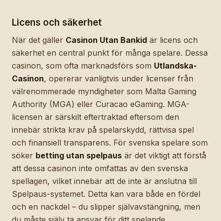
Licens och säkerhet
När det gäller
Casinon Utan Bankid
är licens och
säkerhet en central punkt för många spelare. Dessa
casinon, som ofta marknadsförs som
Utlandska-
Casinon
, opererar vanligtvis under licenser från
välrenommerade myndigheter som Malta Gaming
Authority (MGA) eller Curacao eGaming. MGA-
licensen är särskilt eftertraktad eftersom den
innebär strikta krav på spelarskydd, rättvisa spel
och finansiell transparens. För svenska spelare som
söker
betting utan spelpaus
är det viktigt att förstå
att dessa casinon inte omfattas av den svenska
spellagen, vilket innebär att de inte är anslutna till
Spelpaus-systemet. Detta kan vara både en fördel
och en nackdel – du slipper självavstängning, men
du måste själv ta ansvar för ditt spelande.